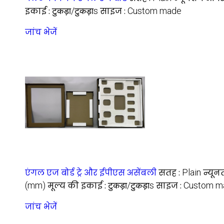
इकाई :
टुकड़ा/टुकड़ाs
साइज :
Custom made
जांच भेजें
एंगल एज बोर्ड ट्रे और ईपीएस असेंबली
सतह :
Plain
न्यून
(mm)
मूल्य की इकाई :
टुकड़ा/टुकड़ाs
साइज :
Custom m
जांच भेजें