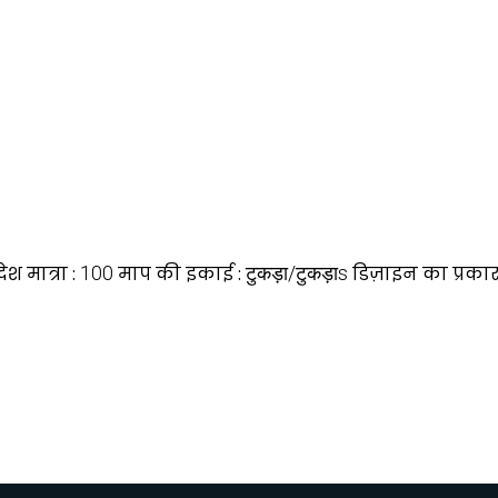
श मात्रा :
100
माप की इकाई :
टुकड़ा/टुकड़ाs
डिज़ाइन का प्रकार