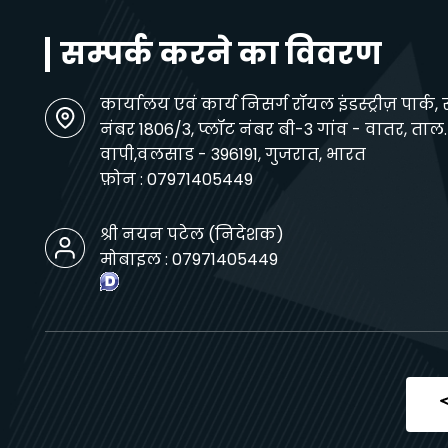
सम्पर्क करने का विवरण
कार्यालय एवं कार्य निसर्ग रॉयल इंडस्ट्रीज़ पार्क, सर
नंबर 1806/3, प्लॉट नंबर बी-3 गांव - वातर, ताल
वापी,वलसाड -
396191
, गुजरात, भारत
फ़ोन :
07971405449
श्री नयन पटेल
(
निदेशक
)
मोबाइल :
07971405449