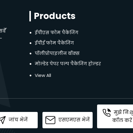
Products
्वे
ईपीएस फोम पैकेजिंग
.-
ईपीई फोम पैकेजिंग
पॉलीप्रोपाइलीन बॉक्स
मोल्डेड पेपर पल्प पैकेजिंग होल्डर
नालीदार पैकेजिंग बॉक्स
View All
एंगल एज बोर्ड पैकेजिंग
मुझे निःश
जांच भेजें
एसएमएस भेजें
कॉल करें