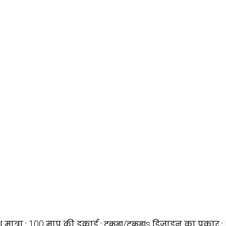
मात्रा :
100
माप की इकाई :
टुकड़ा/टुकड़ाs
डिज़ाइन का प्रकार :