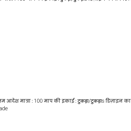
तम आदेश मात्रा :
100
माप की इकाई :
टुकड़ा/टुकड़ाs
डिज़ाइन का 
ade